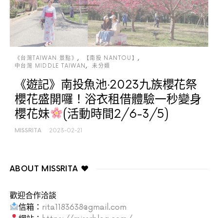
《台灣TAIWAN 景點》
【南投 NANTOU】
中台灣 MIDDLE TAIWAN
未分類
《遊記》南投魚池‧2023九族櫻花祭
櫻花盛開囉！浴衣租借體驗一秒變身
櫻花妹
(活動時間2/6-3/5)
MISSRITA
2023-02-21
ABOUT MISSRITA ♥
歡迎合作洽談
信箱：
rita1183638@gmail.com