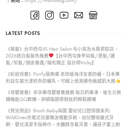
網站：
https://missrblog.com/
LATEST POSTS
《美髮》台中西屯VS Hair Salon‧毛小孩及水豚君駐店，
2026遮白髮髮色推薦
【台中西屯逢甲染髮/燙髮/護
髮/剪髮/頭皮養護/縮毛矯正 設計師Vicky】
《彩妝保養》Purify蓓樂膚‧帛琉級海洋友善防曬，日本專
利益生菌光漾校色防曬乳，可線上檢測膚色敏感肌大推
《母嬰營養》幸孕果母嬰營養推薦‧每日鈣果凍、後生元無
糖機能QQ軟糖、卵磷脂膠原胜肽鈣輕鬆餵哺
《育兒用品》Brush Baby英國 嬰幼兒口腔保健系列‧
WildOnes充電式兒童聲波電動牙刷、幼兒雙吸盤式牙
刷、嬰兒清潔手指棉巾、木醣醇含氟牙膏，讓孩子愛上刷