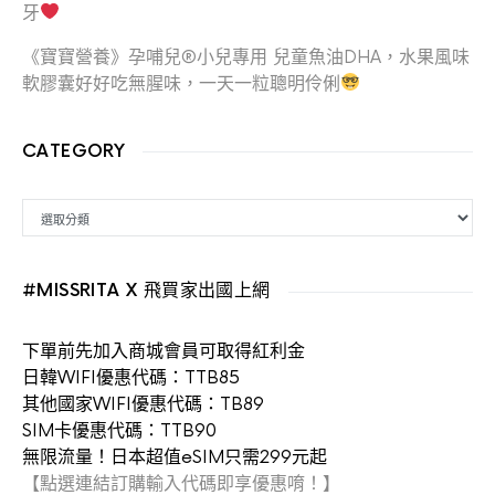
牙
《寶寶營養》孕哺兒®小兒專用 兒童魚油DHA，水果風味
軟膠囊好好吃無腥味，一天一粒聰明伶俐
CATEGORY
CATEGORY
#MISSRITA X 飛買家出國上網
下單前先加入商城會員可取得紅利金
日韓WIFI優惠代碼：TTB85
其他國家WIFI優惠代碼：TB89
SIM卡優惠代碼：TTB90
無限流量！日本超值eSIM只需299元起
【點選連結訂購輸入代碼即享優惠唷！】