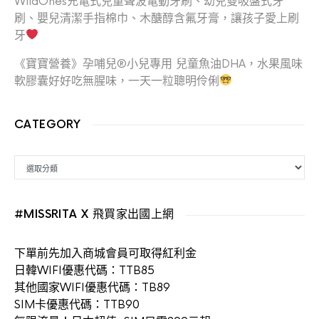
WildOnes充電式兒童聲波電動牙刷、幼兒雙吸盤式牙
刷、嬰兒清潔手指棉巾、木醣醇含氟牙膏，讓孩子愛上刷
牙
《寶寶營養》孕哺兒®小兒專用 兒童魚油DHA，水果風味
軟膠囊好好吃無腥味，一天一粒聰明伶俐
CATEGORY
CATEGORY
#MISSRITA X 飛買家出國上網
下單前先加入商城會員可取得紅利金
日韓WIFI優惠代碼：TTB85
其他國家WIFI優惠代碼：TB89
SIM卡優惠代碼：TTB90