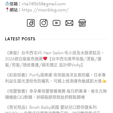
信箱：
rita1183638@gmail.com
網站：
https://missrblog.com/
LATEST POSTS
《美髮》台中西屯VS Hair Salon‧毛小孩及水豚君駐店，
2026遮白髮髮色推薦
【台中西屯逢甲染髮/燙髮/護
髮/剪髮/頭皮養護/縮毛矯正 設計師Vicky】
《彩妝保養》Purify蓓樂膚‧帛琉級海洋友善防曬，日本專
利益生菌光漾校色防曬乳，可線上檢測膚色敏感肌大推
《母嬰營養》幸孕果母嬰營養推薦‧每日鈣果凍、後生元無
糖機能QQ軟糖、卵磷脂膠原胜肽鈣輕鬆餵哺
《育兒用品》Brush Baby英國 嬰幼兒口腔保健系列‧